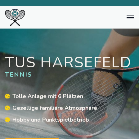
Über Uns
Aktuelles
TUS HARSEFELD
Mitglied werden
TENNIS
Termine
Mannschaften
Tolle Anlage mit 6 Plätzen
Gesellige familiäre Atmosphäre
Platzbelegung
Hobby und Punktspielbetrieb